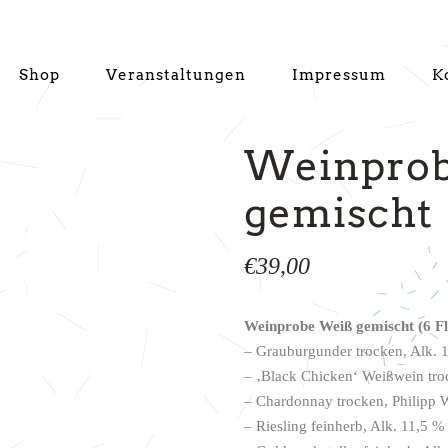
Shop
Veranstaltungen
Impressum
K
Weinprob
gemischt
Kategorie
Kundeninfo
€
39,00
Warenkorb
Weinprobe Weiß gemischt (6 Fl
Kasse
– Grauburgunder trocken, Alk. 
Mein Konto
– ‚Black Chicken‘ Weißwein troc
AGB
– Chardonnay trocken, Philipp W
– Riesling feinherb, Alk. 11,5 %
Versandkosten