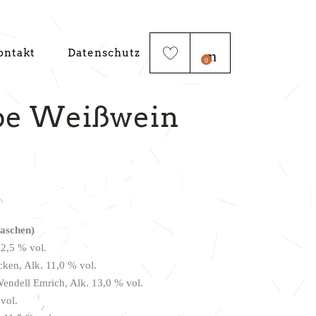
ontakt
Datenschutz
0
e Weißwein
aschen)
12,5 % vol.
ken, Alk. 11,0 % vol.
endell Emrich, Alk. 13,0 % vol.
 vol.