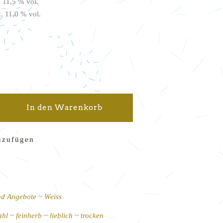
. 11,5 % vol.
. 11,0 % vol.
in gemischt quantity
In den Warenkorb
nzufügen
nd Angebote
Weiss
ahl
feinherb
lieblich
trocken