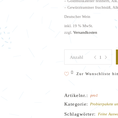
– Goldmuskateller feinherb, Alk
Widerruf
– Gewürztraminer fruchtsüß, Alk
Deutscher Wein
inkl. 19 % MwSt.
zzgl.
Versandkosten
Weinprobe Weißwe
Zur Wunschliste hi
Artikelnr.:
pro1
Kategorie:
Probierpakete u
Schlagwörter:
Feine Ausw