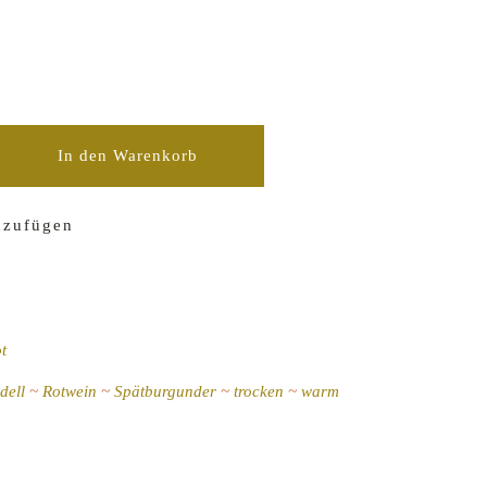
er Qualitätswein trocken Philipp Wendell Emrich quantity
In den Warenkorb
nzufügen
t
dell
Rotwein
Spätburgunder
trocken
warm