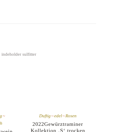
· indeholder sulfitter
ig
Duftig
edel
Rosen
ch
2022Gewürztraminer
Kollektion ‚S‘ trocken
swein