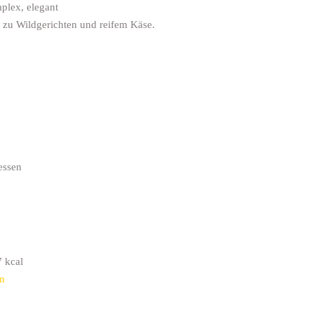
plex, elegant
t zu Wildgerichten und reifem Käse.
essen
7 kcal
n