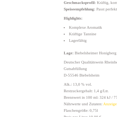
Geschmacksprofil:
Kräftig, kom
Widerruf
Speiseempfehlung:
Passt perfek
Highlights:
Komplexe Aromatik
Kräftige Tannine
Lagerfähig
Lage:
Biebelsheimer Honigberg
Deutscher Qualitätswein Rheinh
Gutsabfüllung
D-55546 Biebelsheim
Alk.: 13,0 % vol.
Restzuckergehalt: 1,4 g/Ltr.
Brennwert in 100 ml: 324 kJ / 7
Nährwerte und Zutaten:
Anzeige
Flaschengröße: 0,75l
Preis pro Liter: 10,00 €