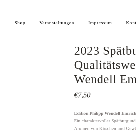
r
Shop
Veranstaltungen
Impressum
Kont
2023 Spätb
Qualitätswe
Kategorie
Wendell Em
Kundeninfo
Warenkorb
€
7,50
Kasse
Mein Konto
Edition Philipp Wendell Emrich
Ein charaktervoller Spätburgund
AGB
Aromen von Kirschen und Gewürz
Versandkosten