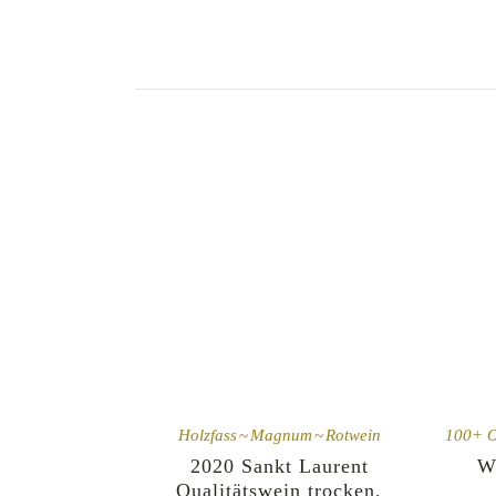
Holzfass
Magnum
Rotwein
100+ O
2020 Sankt Laurent
W
Qualitätswein trocken,