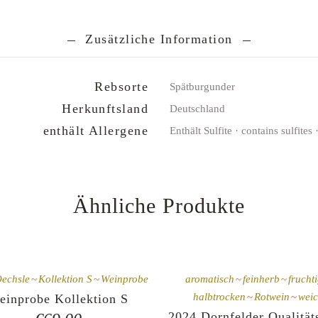
Zusätzliche Information
Rebsorte
Spätburgunder
Herkunftsland
Deutschland
enthält Allergene
Enthält Sulfite · contains sulfites 
Ähnliche Produkte
echsle
Kollektion S
Weinprobe
aromatisch
feinherb
frucht
halbtrocken
Rotwein
wei
einprobe Kollektion S
2024 Dornfelder Qualität