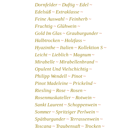
Dornfelder
Duftig
Edel
Edelsüß
Extraklasse
Feine Auswahl
Feinherb
Fruchtig
Glühwein
Gold Im Glas
Grauburgunder
Halbtrocken
Holzfass
Hyazinthe
Italien
Kollektion S
Leicht
Lieblich
Magnum
Mirabelle
Mirabellenbrand
Opulent Und Vielschichtig
Philipp Wendell
Pinot
Pinot Madeleine
Prickelnd
Riesling
Rose
Rosen
Rosenmuskateller
Rotwein
Sankt Laurent
Schoppenwein
Sommer
Spritziger Perlwein
Spätburgunder
Terrassenwein
Toscana
Traubensaft
Trocken