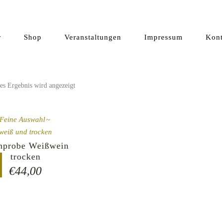
r
Shop
Veranstaltungen
Impressum
Kont
es Ergebnis wird angezeigt
Kategorie
Feine Auswahl
Kundeninfo
weiß und trocken
nprobe Weißwein
Warenkorb
trocken
Kasse
€
44,00
Mein Konto
AGB
Versandkosten