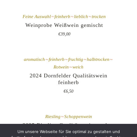
Feine Auswahl
feinherb
lieblich
trocken
Weinprobe Weißwein gemischt
€
39,00
aromatisch
feinherb
fruchtig
halbtrocken
Rotwein
weich
2024 Dornfelder Qualitätswein
feinherb
€
6,50
Riesling
Schoppenwein
2025 Riesling Qualitätswein trocken
Um unsere Webseite für Sie optimal zu gestalten und
€
6,50