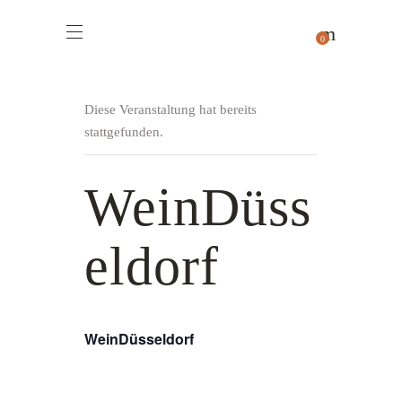
0
Diese Veranstaltung hat bereits
stattgefunden.
WeinDüss
eldorf
WeinDüsseldorf